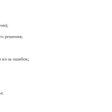
ом);
го решения;
 из-за ошибок;
ы;