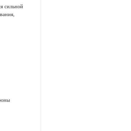
ся сильной
вания,
роны