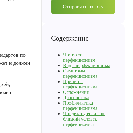
.
Отправить заявку
Содержание
андартов по
Что такое
перфекционизм
жет и должен
Виды перфекционизма
Симптомы
перфекционизма
Причины
цией,
перфекционизма
ример.
Осложнения
Диагностика
Профилактика
перфекционизма
Что делать, если ваш
близкий человек
.
перфекционист