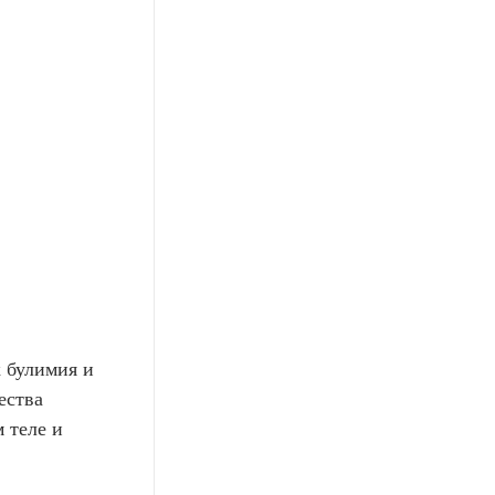
 булимия и
ества
 теле и