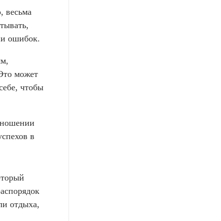
, весьма
тывать,
ии ошибок.
м,
Это может
себе, чтобы
отношении
успехов в
оторый
распорядок
ли отдыха,