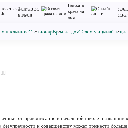
Вызвать
Записаться
Онл
врача на
онлайн
опла
дом
ем в клинике
Стационар
Врач на дом
Телемедицина
Специа
Начиная от правописания в начальной школе и заканчива
к безупречности и совершенству может принести больше 