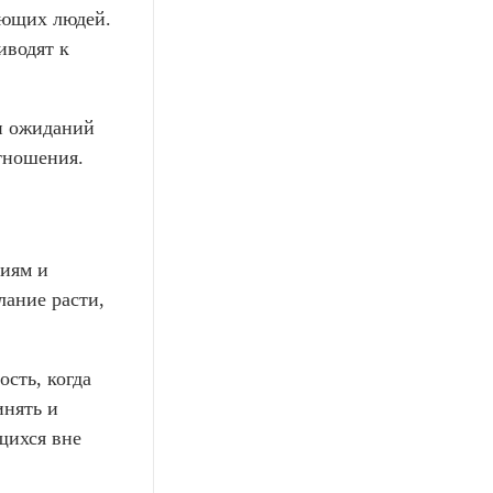
ающих людей.
иводят к
и ожиданий
тношения.
иям и
ание расти,
сть, когда
инять и
щихся вне