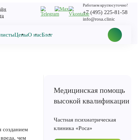
Работаем круглосуточно!
айн
+7 (495) 225-81-58
та
info@rosa.clinic
листы
Цены
О нас
Блог
Медицинская помощь
высокой квалификации
Частная психиатрическая
клиника «Роса»
я созданием
вреда, чем