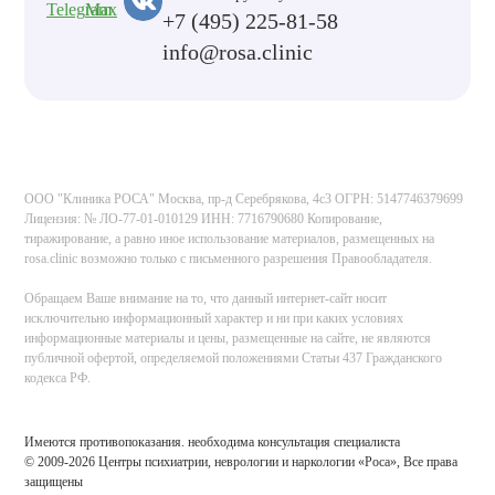
+7 (495) 225-81-58
info@rosa.clinic
ООО "Клиника РОСА" Москва, пр-д Серебрякова, 4с3 ОГРН: 5147746379699
Лицензия: № ЛО-77-01-010129 ИНН: 7716790680 Копирование,
тиражирование, а равно иное использование материалов, размещенных на
rosa.clinic возможно только с письменного разрешения Правообладателя.
Обращаем Ваше внимание на то, что данный интернет-сайт носит
исключительно информационный характер и ни при каких условиях
информационные материалы и цены, размещенные на сайте, не являются
публичной офертой, определяемой положениями Статьи 437 Гражданского
кодекса РФ.
Имеются противопоказания. необходима консультация специалиста
© 2009-2026 Центры психиатрии, неврологии и наркологии «Роса», Все права
защищены