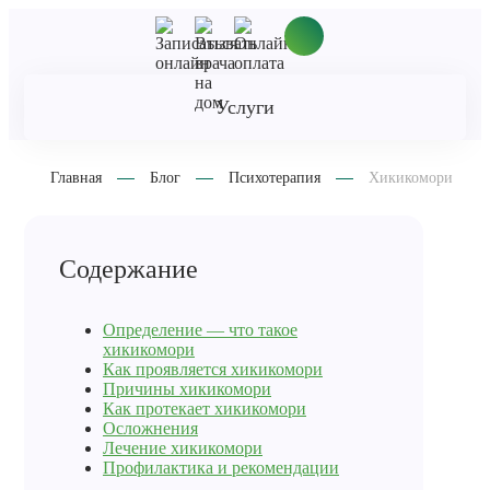
Услуги
Главная
Блог
Психотерапия
Хикикомори
Содержание
Определение — что такое
хикикомори
Как проявляется хикикомори
Причины хикикомори
Как протекает хикикомори
Осложнения
Лечение хикикомори
Профилактика и рекомендации