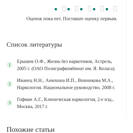
Наркоманы приобретают жмых, который
фабричной переработки.
синтезируют подпольным путем из
непригодного макового сока. Примеси и
Оценок пока нет. Поставьте оценку первым.
токсические вещества в составе жмыха
могут нанести непоправимый вред
здоровью человека.
Список литературы
Ерышев О.Ф., Жизнь без наркотиков, Астрель,
2005 г. (ОАО Полиграфкомбинат им. Я. Коласа).
Иванец Н.Н., Анюхина И.П., Винникова М.А.,
Наркология. Национальное руководство, 2008 г.
Гофман А.Г., Клиническая наркология, 2-е изд.,
Москва, 2017 г.
Похожие статьи