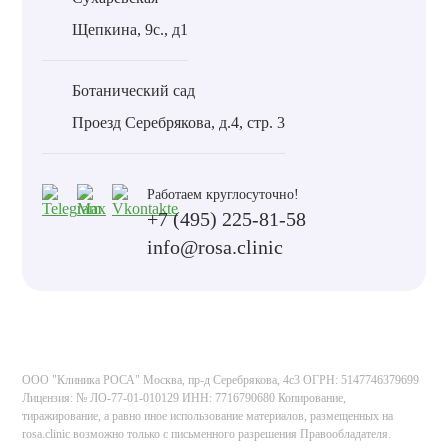
Щепкина, 9с., д1
Ботанический сад
Проезд Серебрякова, д.4, стр. 3
Работаем круглосуточно!
+7 (495) 225-81-58
info@rosa.clinic
ООО "Клиника РОСА" Москва, пр-д Серебрякова, 4с3 ОГРН: 5147746379699
Лицензия: № ЛО-77-01-010129 ИНН: 7716790680 Копирование,
тиражирование, а равно иное использование материалов, размещенных на
rosa.clinic возможно только с письменного разрешения Правообладателя.