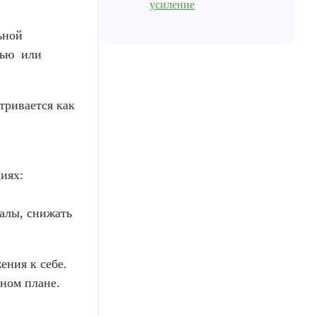
усиление
ьной
тью или
тривается как
иях:
налы, снижать
ения к себе.
ном плане.