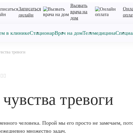
Вызвать
Записаться
Онл
врача на
онлайн
опла
дом
ем в клинике
Стационар
Врач на дом
Телемедицина
Специа
увства тревоги
 чувства тревоги
енного человека. Порой мы его просто не замечаем, пот
 ежедневно множество задач.