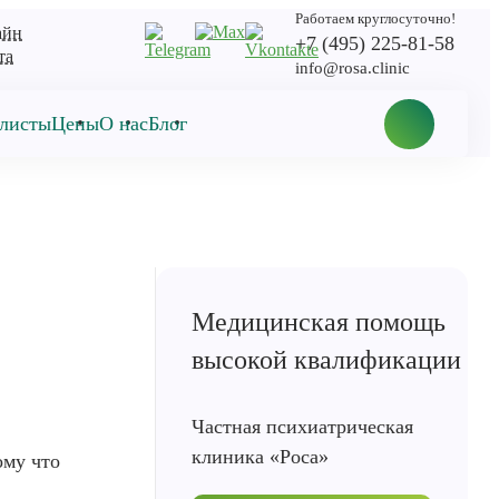
Работаем круглосуточно!
айн
+7 (495) 225-81-58
та
info@rosa.clinic
листы
Цены
О нас
Блог
Медицинская помощь
высокой квалификации
Частная психиатрическая
клиника «Роса»
ому что