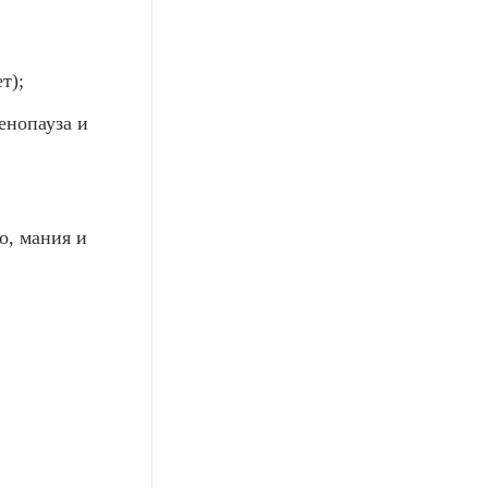
т);
енопауза и
о, мания и