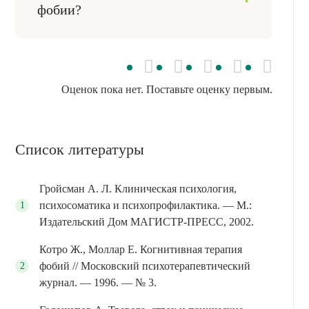
фобии?
ситуации. Резкое погружение без
подготовки может усилить симптомы.
Срок терапии зависит от вида фобии,
длительности расстройства,
выраженности тревоги, степени
избегания и наличия сопутствующих
Оценок пока нет. Поставьте оценку первым.
состояний. Значение также имеют
регулярность встреч со специалистом и
выполнение рекомендаций между
Список литературы
сеансами. Точный план составляют после
первичной консультации.
Гройсман А. Л. Клиническая психология,
психосоматика и психопрофилактика. — М.:
Издательский Дом МАГИСТР-ПРЕСС, 2002.
Котро Ж., Моллар Е. Когнитивная терапия
фобий // Московский психотерапевтический
журнал. — 1996. — № 3.