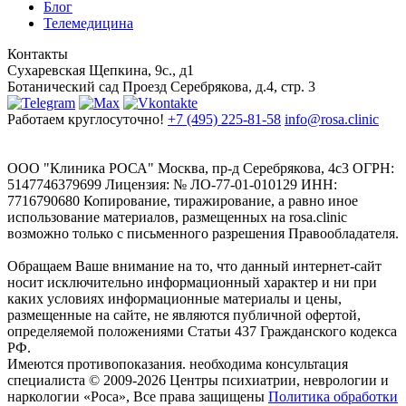
Блог
Телемедицина
Контакты
Сухаревская
Щепкина, 9с., д1
Ботанический сад
Проезд Серебрякова, д.4, стр. 3
Работаем круглосуточно!
+7 (495) 225-81-58
info@rosa.clinic
ООО "Клиника РОСА" Москва, пр-д Серебрякова, 4с3 ОГРН:
5147746379699 Лицензия: № ЛО-77-01-010129 ИНН:
7716790680 Копирование, тиражирование, а равно иное
использование материалов, размещенных на rosa.clinic
возможно только с письменного разрешения Правообладателя.
Обращаем Ваше внимание на то, что данный интернет-сайт
носит исключительно информационный характер и ни при
каких условиях информационные материалы и цены,
размещенные на сайте, не являются публичной офертой,
определяемой положениями Статьи 437 Гражданского кодекса
РФ.
Имеются противопоказания. необходима консультация
специалиста
© 2009-2026 Центры психиатрии, неврологии и
наркологии «Роса», Все права защищены
Политика обработки