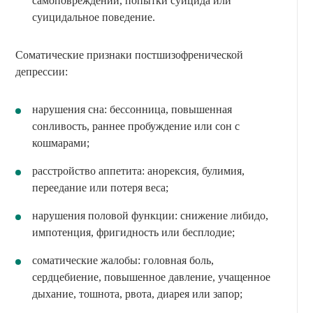
самоповреждении, попытки суицида или
суицидальное поведение.
Соматические признаки постшизофренической
депрессии:
нарушения сна: бессонница, повышенная
сонливость, раннее пробуждение или сон с
кошмарами;
расстройство аппетита: анорексия, булимия,
переедание или потеря веса;
нарушения половой функции: снижение либидо,
импотенция, фригидность или бесплодие;
соматические жалобы: головная боль,
сердцебиение, повышенное давление, учащенное
дыхание, тошнота, рвота, диарея или запор;