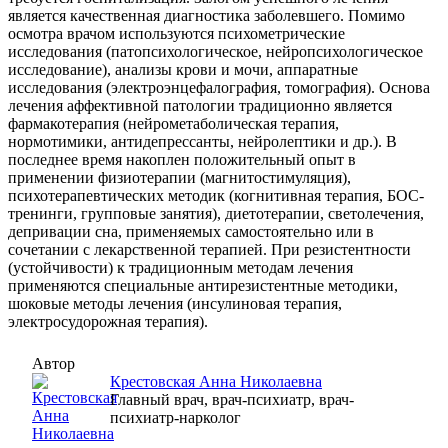
является качественная диагностика заболевшего. Помимо
осмотра врачом используются психометрические
исследования (патопсихологическое, нейропсихологическое
исследование), анализы крови и мочи, аппаратные
исследования (электроэнцефалография, томография). Основа
лечения аффективной патологии традиционно является
фармакотерапия (нейрометаболическая терапия,
нормотимики, антидепрессанты, нейролептики и др.). В
последнее время накоплен положительный опыт в
применении физиотерапии (магнитостимуляция),
психотерапевтических методик (когнитивная терапия, БОС-
тренинги, групповые занятия), диетотерапии, светолечения,
депривации сна, применяемых самостоятельно или в
сочетании с лекарственной терапией. При резистентности
(устойчивости) к традиционным методам лечения
применяются специальные антирезистентные методики,
шоковые методы лечения (инсулиновая терапия,
электросудорожная терапия).
Автор
Крестовская Анна Николаевна
Главный врач, врач-психиатр, врач-
психиатр-нарколог