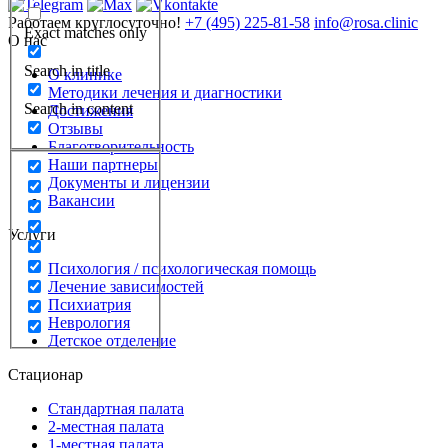
Работаем круглосуточно!
+7 (495) 225-81-58
info@rosa.clinic
Exact matches only
О нас
Search in title
О клинике
Методики лечения и диагностики
Search in content
Достижения
Отзывы
Благотворительность
Наши партнеры
Документы и лицензии
Вакансии
Услуги
Психология / психологическая помощь
Лечение зависимостей
Психиатрия
Неврология
Детское отделение
Стационар
Стандартная палата
2-местная палата
1-местная палата