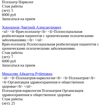
Психиатр Нарколог
Стаж работы
(лет): 5
6000 руб
Записаться на прием
Хорохонов Дмитрий Александрович
<ul> <li>Врач-психиатр</li> <li>Психосоциальная
реабилитация пациентов с хроническими психическими
заболеваниями.</li> </ul>
Врач-психиатр Психосоциальная реабилитация пациентов с
хроническими психическими заболеваниями.
Стаж работы
(лет): 7
6000 руб
Записаться на прием
Микаэлян Айкануш Рубеновна
<ul> <li>Психиатрия-наркология</li> <li>Психиатрия</li>
<li>Организация здравоохранения и общественное
здоровье</li> </ul>
Психиатрия-наркология Психиатрия Организация
здравоохранения и общественное здоровье
Стаж работы
(лет): 25