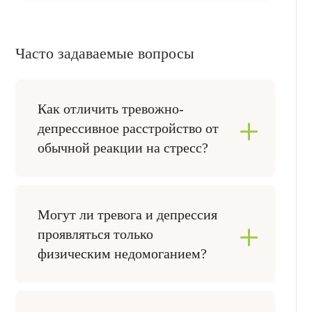
Часто задаваемые вопросы
Как отличить тревожно-
депрессивное расстройство от
обычной реакции на стресс?
После стресса тревога, усталость и
снижение настроения могут проходить по
мере восстановления. При расстройстве
Могут ли тревога и депрессия
симптомы сохраняются, повторяются и
проявляться только
заметно влияют на сон, работу, общение и
физическим недомоганием?
повседневные дела. Для смешанного
варианта характерно одновременное
Да. Человека могут беспокоить
присутствие тревожных и депрессивных
сердцебиение, головокружение,
проявлений без явного преобладания