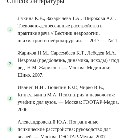
Список литературы
приема — следует обратиться за
экстренной медицинской помощью.
Лукина К.В., Захарычева Т.А., Широкова А.С.
Тревожно-депрессивные расстройства в
практике врача // Вестник неврологии,
психиатрии и нейрохирургии. — 2017. — №11.
Жариков Н.М., Сарсембаев К.Т., Лебедев М.А.
Неврозы (предболезнь, динамика, исходы) / под
ред. Н.М. Жарикова. — Москва: Медицина;
Шико, 2007.
Иванец Н.Н., Тюльпин Ю.Г., Чирко В.В.,
Кинкулькина М.А. Психиатрия и наркология:
учебник для вузов. — Москва: ГЭОТАР-Медиа,
2006.
Александровский Ю.А. Пограничные
психические расстройства: руководство для
врачей. — Москва: ГЭОТАР-Медиа, 2007.