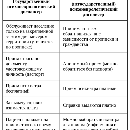
Государственный
(негосударственный)
психоневрологический
психоневрологический
диспансер
диспансер
Обслуживает население
Принимают всех
только на закрепленной
обратившихся, вне
за этим диспансером
зависимости от прописки и
территории (уточняется
гражданства
по прописке)
Прием строго по
документу,
Анонимный прием (можно
удостоверяющему
обратиться без паспорта)
личность (паспорт)
Прием психиатра
Прием психиатра платный
бесплатный
За выдачу справок
Справки выдаются платно
взимается плата
Пациент попадает на
Можно выбирать психиатра
прием строго к своему
для приема (информация о
участковому психиатру и
врачах всегда есть на сайте),