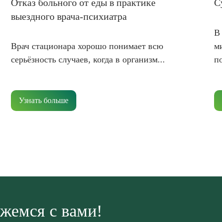
Отказ больного от еды в практике
С
выездного врача-психиатра
В
м
Врач стационара хорошо понимает всю
п
серьёзность случаев, когда в организм...
Узнать больше
жемся с вами!