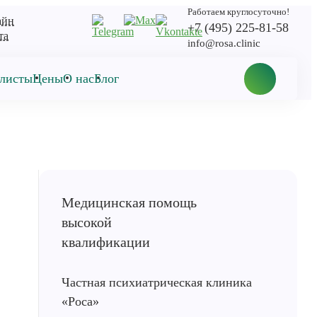
Работаем круглосуточно!
айн
+7 (495) 225-81-58
та
info@rosa.clinic
листы
Цены
О нас
Блог
Частная психиатрическая клиника
«Роса»