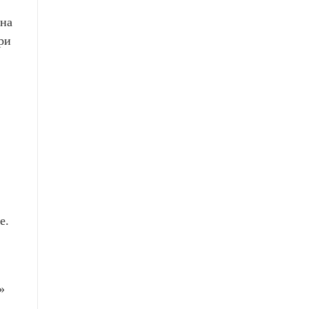
 на
ри
е.
»