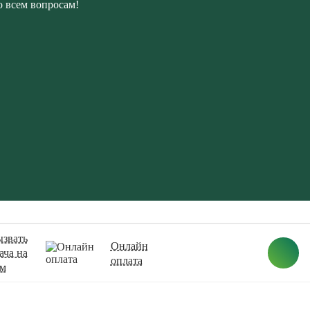
о всем вопросам!
звать
Онлайн
ача на
оплата
ом