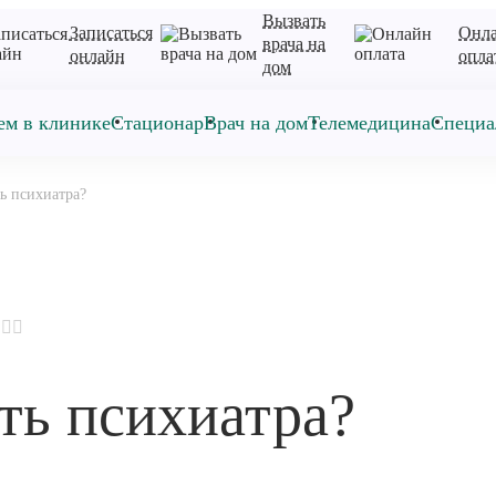
Вызвать
Записаться
Онл
врача на
онлайн
опла
дом
ем в клинике
Стационар
Врач на дом
Телемедицина
Специа
ь психиатра?
ть психиатра?