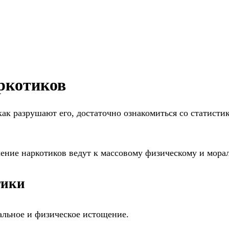
ркотиков
как разрушают его, достаточно ознакомиться со статисти
ление наркотиков ведут к массовому физическому и мор
тики
альное и физическое истощение.