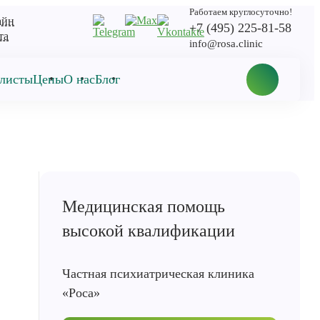
Работаем круглосуточно!
айн
+7 (495) 225-81-58
та
info@rosa.clinic
листы
Цены
О нас
Блог
Медицинская помощь
высокой квалификации
Частная психиатрическая клиника
«Роса»