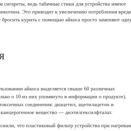
м сигареты, ведь табачные стики для устройства имеют
никотина. Это приводит к увеличению потребления вред
 бросить курить с помощью айкоса просто заменяют одн
я
ользовании айкоса выделяется свыше 60 различных
олько о 10 из них упомянуто в информации о продукте).
токсичных соединения: диацетил, ацетилацетон и
канцерогенное вещество — диэтилгексилфталат.
снили, что пластиковый фильтр устройства при нагрева