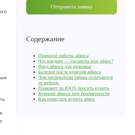
Отправить заявку
его
Содержание
Принцип работы айкоса
Что вреднее — сигареты или айкос?
Вред айкоса для здоровья
Болезни после курения айкоса
мым
Чем нагреватели табака отличаются
от вейпов
Поможет ли IQOS бросить курить
Курение айкоса при беременности
го.
Как перестать курить айкос
я
т