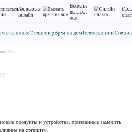
Вызвать
Записаться
Онл
врача на
онлайн
опла
дом
ем в клинике
Стационар
Врач на дом
Телемедицина
Специа
ден айкос
новые продукты и устройства, призванные заменить
влияние на организм.