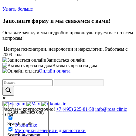
Узнать больше
Заполните форму и мы свяжемся с вами!
Оставьте заявку и мы подробно проконсультируем вас по всем
вопросам!
Центры психиатрии, неврологии и наркологии. Работаем с
2009 года
Записаться онлайн
Вызвать врача на дом
Онлайн оплата
Работаем круглосуточно!
+7 (495) 225-81-58
info@rosa.clinic
Exact matches only
О нас
Search in title
О клинике
Методики лечения и диагностики
Search in content
Достижения