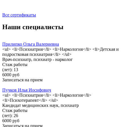
Все сертификаты
Наши специалисты
Прилипко Ольга Валериевна
<ul> <li>Психиатрия</li> <li>Наркология</li> <li>Детская и
подростковая психиатрия</li> </ul>
Врач-психиатр, психиатр - нарколог
Стаж работы
(лет): 13
6000 руб
Записаться на прием
Пучков Илья Иосифович
<ul> <li>Психиатрия</li> <li>Наркология</li>
<li>Психотерапевт</li> </ul>
Кандидат медицинских наук, психиатр
Стаж работы
(лет): 26
6000 руб
Записаться на прием